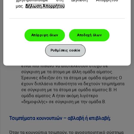
το διοξείδιο του άνθρακα που εκπνέει ο άνθρωπος
μας.
Δήλωση Απορρήτου
και μπορούν να το ανιχνεύσουν από απόσταση έως
50 μέτρων.
Θερμότητα και οσμή του σώματος:
Τα κουνούπια
είναι ευαίσθητα στη θερμότητα και συνεπώς
έλκονται εκ φύσεως από άτομα με υψηλότερη
Απόρριψη όλων
Αποδοχή όλων
θερμοκρασία σώματος. Τα κουνούπια έλκονται
επίσης από συγκεκριμένες οσμές του σώματος και
Ρυθμίσεις cookie
από τον ιδρώτα.
Ομάδα αίματος O:
Τα άτομα με ομάδα αίματος Ο
είναι πιο πιθανό να αποτελέσουν στόχο σε
σύγκριση με τα άτομα με άλλη ομάδα αίματος.
Έρευνες έδειξαν ότι τα άτομα με ομάδα αίματος O
έχουν διπλάσια πιθανότητα να δεχτούν τσιμπήματα
σε σύγκριση με τα άτομα με ομάδα αίματος B. Η
ομάδα αίματος A ήταν ακόμη λιγότερο
«δημοφιλής» σε σύγκριση με την ομάδα B.
Τσιμπήματα κουνουπιών – αβλαβή ή επιβλαβή;
Όταν τα κουνούπια τσιμπούν, το ανοσοποιητικό σύστημα