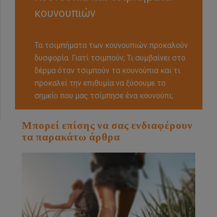
κουνουπιών
Τα τσιμπήματα των κουνουπιών προκαλούν
δυσφορία. Γιατί τσιμπούν; Τι συμβαίνει στο
δέρμα όταν τσιμπούν τα κουνούπια και τι
προκαλεί την επιθυμία να ξύσουμε το
σημείο που μας τσίμπησε ένα κουνούπι;
Μπορεί επίσης να σας ενδιαφέρουν
τα παρακάτω άρθρα